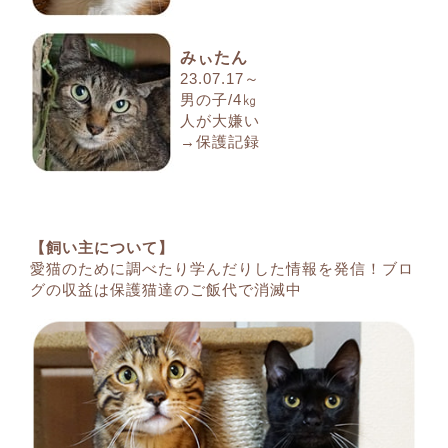
みぃたん
23.07.17～
男の子/4㎏
人が大嫌い
→保護記録
【飼い主について】
愛猫のために調べたり学んだりした情報を発信！ブロ
グの収益は保護猫達のご飯代で消滅中