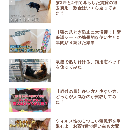
6
猫2匹と2年間暮らした賃貸の退
去費用！敷金はいくら返ってき
た？
7
【猫の爪とぎ防止に大活躍！】壁
保護シートの効果的な使い方と2
年間貼り続けた結果
8
吸盤で貼り付ける、猫用窓ベッド
を使ってみた！
9
【猫砂の量】多い方と少ない方、
どっちが人気なのか実験してみ
た！
10
ウィルス性のしつこい猫風邪を撃
退せよ！お薬4種で飼い主も大変