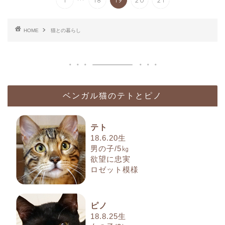
HOME
猫との暮らし
ベンガル猫のテトとピノ
テト
18.6.20生
男の子/5㎏
欲望に忠実
ロゼット模様
ピノ
18.8.25生