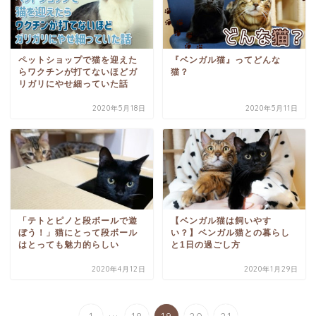
ペットショップで猫を迎えた
『ベンガル猫』ってどんな
らワクチンが打てないほどガ
猫？
リガリにやせ細っていた話
2020年5月18日
2020年5月11日
「テトとピノと段ボールで遊
【ベンガル猫は飼いやす
ぼう！」猫にとって段ボール
い？】ベンガル猫との暮らし
はとっても魅力的らしい
と1日の過ごし方
2020年4月12日
2020年1月29日
...
1
18
19
20
21