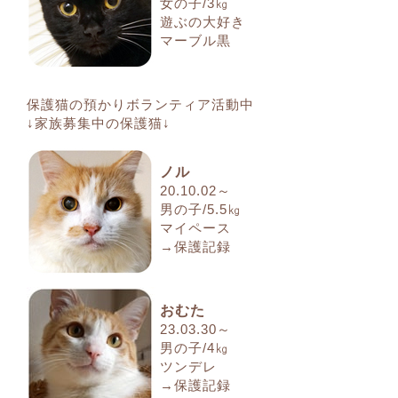
女の子/3㎏
遊ぶの大好き
マーブル黒
保護猫の預かりボランティア活動中
↓家族募集中の保護猫↓
ノル
20.10.02～
男の子/5.5㎏
マイペース
→保護記録
おむた
23.03.30～
男の子/4㎏
ツンデレ
→保護記録