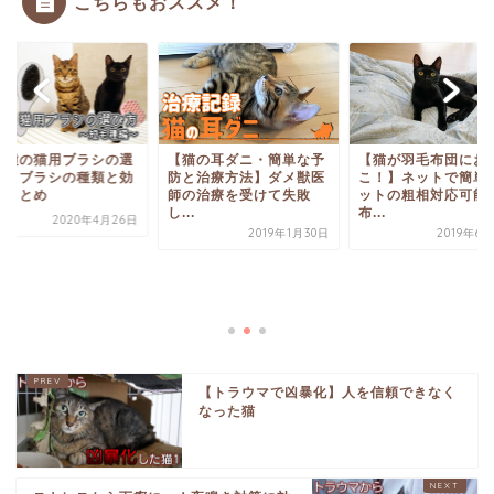
こちらもおススメ！
猫の耳ダニ・簡単な予
【猫が羽毛布団におしっ
と治療方法】ダメ獣医
こ！】ネットで簡単！ペ
の治療を受けて失敗
ットの粗相対応可能な
.
布...
2019年1月30日
2019年6月24日
短毛種の猫用ブラシ
び方。ブラシの種類
果のまとめ
2020年4月
【トラウマで凶暴化】人を信頼できなく
なった猫