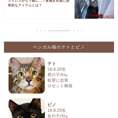
ストレスから下痢に…！夜鳴き対策に効
果的なアイテムとは？
ベンガル猫のテトとピノ
テト
18.6.20生
男の子/5㎏
欲望に忠実
ロゼット模様
ピノ
18.8.25生
女の子/3㎏