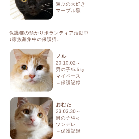
遊ぶの大好き
マーブル黒
保護猫の預かりボランティア活動中
↓家族募集中の保護猫↓
ノル
20.10.02～
男の子/5.5㎏
マイペース
→保護記録
おむた
23.03.30～
男の子/4㎏
ツンデレ
→保護記録