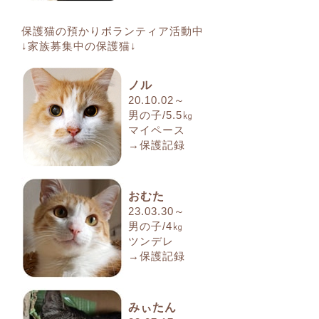
保護猫の預かりボランティア活動中
↓家族募集中の保護猫↓
ノル
20.10.02～
男の子/5.5㎏
マイペース
→保護記録
おむた
23.03.30～
男の子/4㎏
ツンデレ
→保護記録
みぃたん