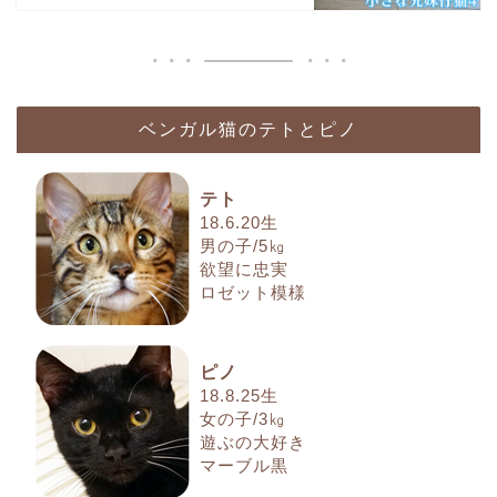
ベンガル猫のテトとピノ
テト
18.6.20生
男の子/5㎏
欲望に忠実
ロゼット模様
ピノ
18.8.25生
女の子/3㎏
遊ぶの大好き
マーブル黒