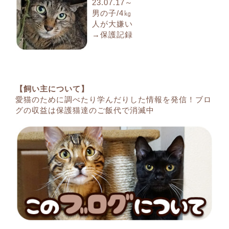
23.07.17～
男の子/4㎏
人が大嫌い
→保護記録
【飼い主について】
愛猫のために調べたり学んだりした情報を発信！ブロ
グの収益は保護猫達のご飯代で消滅中