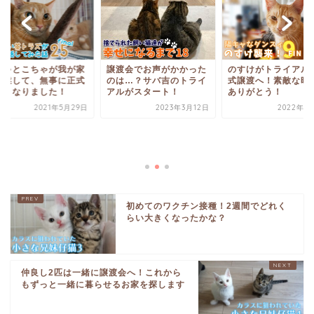
渡会でお声がかかった
のすけがトライアルと正
は…？サバ吉のトライ
式譲渡へ！素敵な時間を
ルがスタート！
ありがとう！
2023年3月12日
2022年11月7日
あちゃとこちゃが我
を卒業して、無事に
譲渡となりました！
2021年5
初めてのワクチン接種！2週間でどれく
らい大きくなったかな？
仲良し2匹は一緒に譲渡会へ！これから
もずっと一緒に暮らせるお家を探します