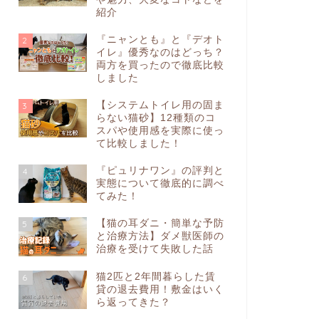
紹介
『ニャンとも』と『デオト
2
イレ』優秀なのはどっち？
両方を買ったので徹底比較
しました
【システムトイレ用の固ま
3
らない猫砂】12種類のコ
スパや使用感を実際に使っ
て比較しました！
『ピュリナワン』の評判と
4
実態について徹底的に調べ
てみた！
【猫の耳ダニ・簡単な予防
5
と治療方法】ダメ獣医師の
治療を受けて失敗した話
猫2匹と2年間暮らした賃
6
貸の退去費用！敷金はいく
ら返ってきた？