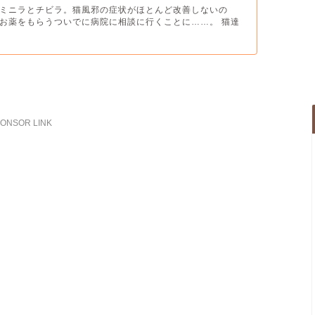
ミニラとチビラ。猫風邪の症状がほとんど改善しないの
お薬をもらうついでに病院に相談に行くことに……。 猫達
ONSOR LINK