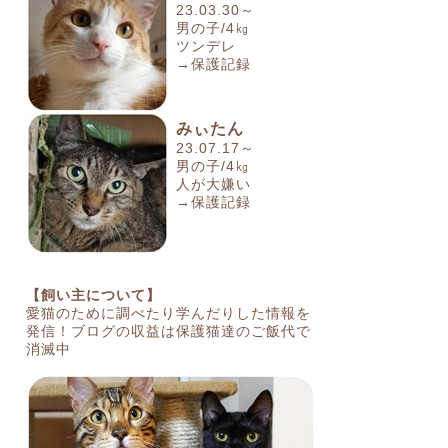
23.03.30～
男の子/4㎏
ツンデレ
→保護記録
みぃたん
23.07.17～
男の子/4㎏
人が大嫌い
→保護記録
【飼い主について】
愛猫のために調べたり学んだりした情報を
発信！ブログの収益は保護猫達のご飯代で
消滅中