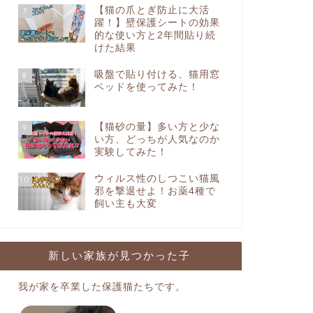
【猫の爪とぎ防止に大活
7
躍！】壁保護シートの効果
的な使い方と2年間貼り続
けた結果
吸盤で貼り付ける、猫用窓
8
ベッドを使ってみた！
【猫砂の量】多い方と少な
9
い方、どっちが人気なのか
実験してみた！
ウィルス性のしつこい猫風
10
邪を撃退せよ！お薬4種で
飼い主も大変
新しい家族が見つかった子
我が家を卒業した保護猫たちです。