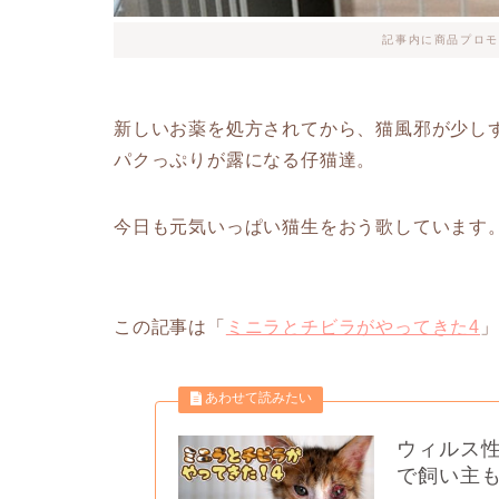
記事内に商品プロモ
新しいお薬を処方されてから、猫風邪が少し
パクっぷりが露になる仔猫達。
今日も元気いっぱい猫生をおう歌しています
この記事は「
ミニラとチビラがやってきた4
」
ウィルス
で飼い主