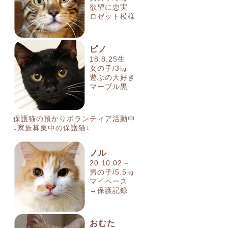
欲望に忠実
ロゼット模様
ピノ
18.8.25生
女の子/3㎏
遊ぶの大好き
マーブル黒
保護猫の預かりボランティア活動中
↓家族募集中の保護猫↓
ノル
20.10.02～
男の子/5.5㎏
マイペース
→保護記録
おむた