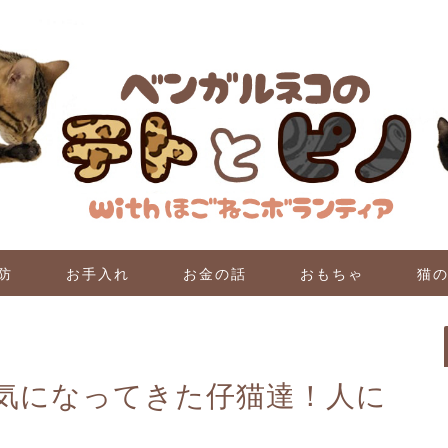
防
お手入れ
お金の話
おもちゃ
猫
気になってきた仔猫達！人に