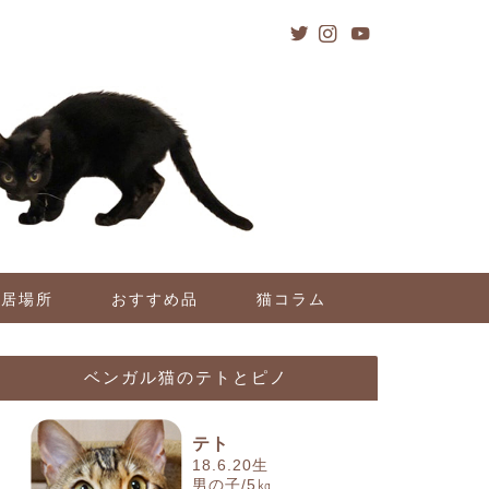
の居場所
おすすめ品
猫コラム
ベンガル猫のテトとピノ
テト
18.6.20生
男の子/5㎏