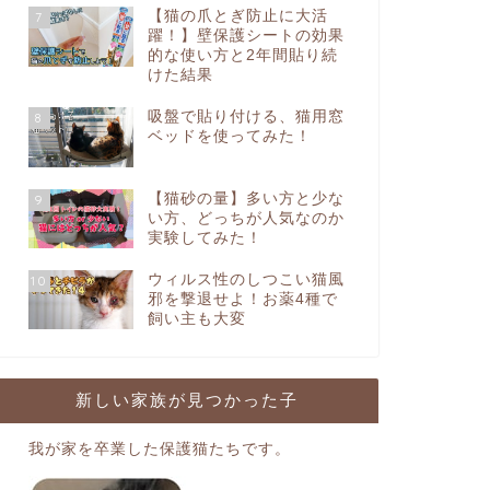
【猫の爪とぎ防止に大活
7
躍！】壁保護シートの効果
的な使い方と2年間貼り続
けた結果
吸盤で貼り付ける、猫用窓
8
ベッドを使ってみた！
【猫砂の量】多い方と少な
9
い方、どっちが人気なのか
実験してみた！
ウィルス性のしつこい猫風
10
邪を撃退せよ！お薬4種で
飼い主も大変
新しい家族が見つかった子
我が家を卒業した保護猫たちです。