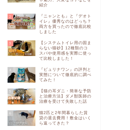
紹介
『ニャンとも』と『デオト
2
イレ』優秀なのはどっち？
両方を買ったので徹底比較
しました
【システムトイレ用の固ま
3
らない猫砂】12種類のコ
スパや使用感を実際に使っ
て比較しました！
『ピュリナワン』の評判と
4
実態について徹底的に調べ
てみた！
【猫の耳ダニ・簡単な予防
5
と治療方法】ダメ獣医師の
治療を受けて失敗した話
猫2匹と2年間暮らした賃
6
貸の退去費用！敷金はいく
ら返ってきた？