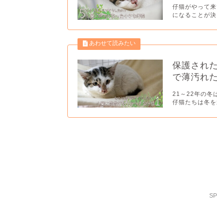
仔猫がやって来
になることが決
保護され
で薄汚れ
21～22年の
仔猫たちは冬を
SP