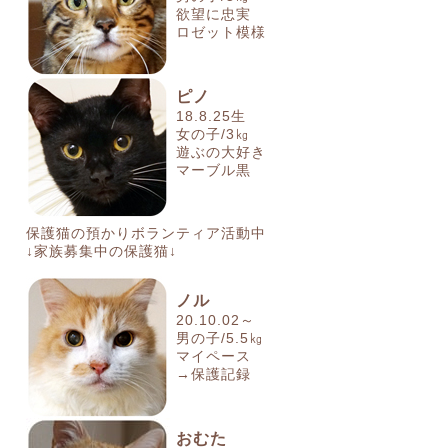
欲望に忠実
ロゼット模様
ピノ
18.8.25生
女の子/3㎏
遊ぶの大好き
マーブル黒
保護猫の預かりボランティア活動中
↓家族募集中の保護猫↓
ノル
20.10.02～
男の子/5.5㎏
マイペース
→保護記録
おむた