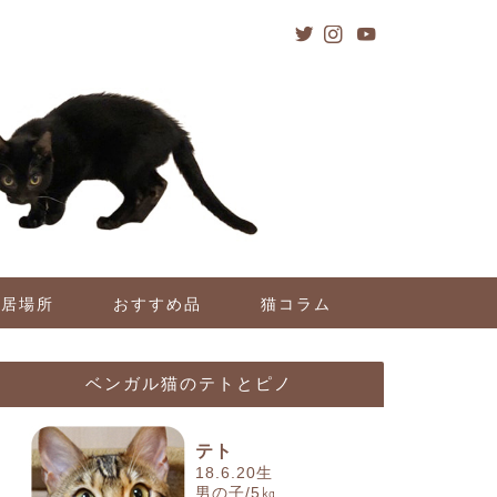
の居場所
おすすめ品
猫コラム
ベンガル猫のテトとピノ
テト
18.6.20生
男の子/5㎏