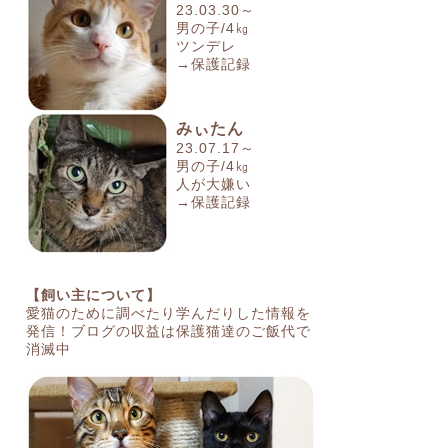
23.03.30～
男の子/4㎏
ツンデレ
→保護記録
みぃたん
23.07.17～
男の子/4㎏
人が大嫌い
→保護記録
【飼い主について】
愛猫のために調べたり学んだりした情報を
発信！ブログの収益は保護猫達のご飯代で
消滅中