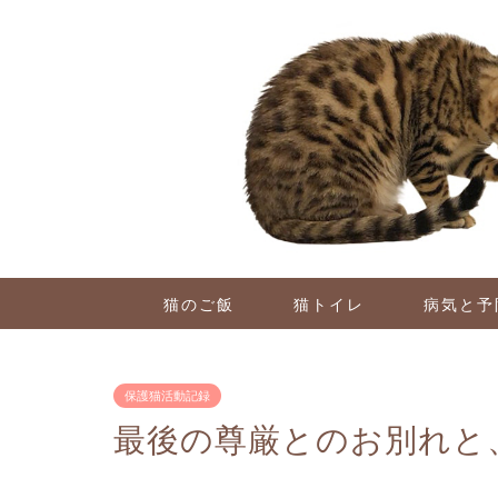
猫のご飯
猫トイレ
病気と予
保護猫活動記録
最後の尊厳とのお別れと