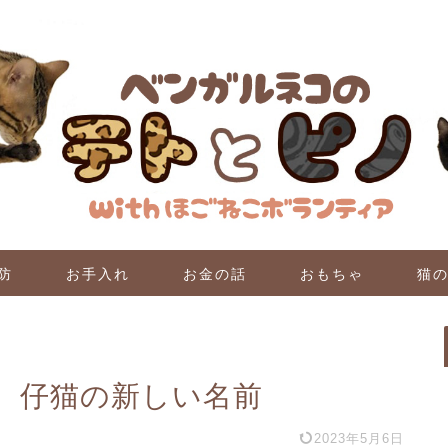
防
お手入れ
お金の話
おもちゃ
猫
、仔猫の新しい名前
2023年5月6日