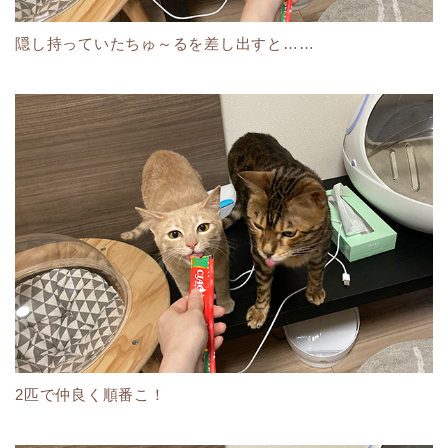
隠し持っていたちゅ～るを差し出すと……
2匹で仲良く順番こ！