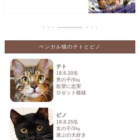
ベンガル猫のテトとピノ
テト
18.6.20生
男の子/5㎏
欲望に忠実
ロゼット模様
ピノ
18.8.25生
女の子/3㎏
遊ぶの大好き