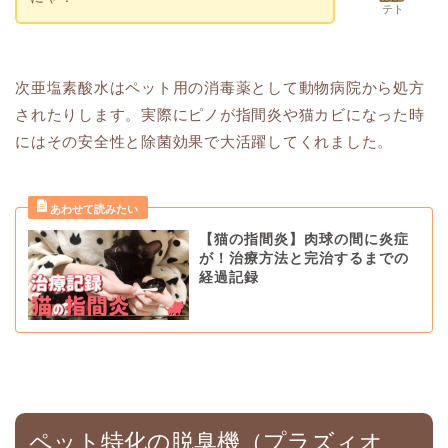
テト
次亜塩素酸水はペット用の消毒薬として動物病院から処方
されたりします。実際にピノが指間炎や猫カビになった時
にはその安全性と除菌効果で大活躍してくれました。
【猫の指間炎】肉球の間に炎症
が！治療方法と完治するまでの
経過記録
ペット特化の脱臭機（プラズィオ