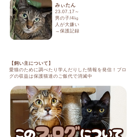
みぃたん
23.07.17～
男の子/4㎏
人が大嫌い
→保護記録
【飼い主について】
愛猫のために調べたり学んだりした情報を発信！ブロ
グの収益は保護猫達のご飯代で消滅中