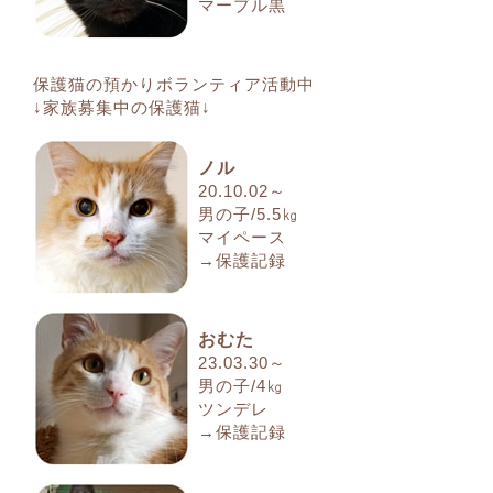
マーブル黒
保護猫の預かりボランティア活動中
↓家族募集中の保護猫↓
ノル
20.10.02～
男の子/5.5㎏
マイペース
→保護記録
おむた
23.03.30～
男の子/4㎏
ツンデレ
→保護記録