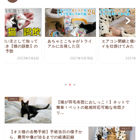
ちゃとこちゃがトライ
エアコン閉鎖と猫ホイホ
ルに出発した日
イを仕掛けてみた！
2021年5月18日
2021年4月7日
猫の飼い主として知
おくべき【猫の誤飲
知識と予防
2023年5
【猫が羽毛布団におしっこ！】ネットで
簡単！ペットの粗相対応可能な布団ク
リ...
【オス猫の去勢手術】手術当日の様子か
ら、費用や傷が治るまでの経過記録