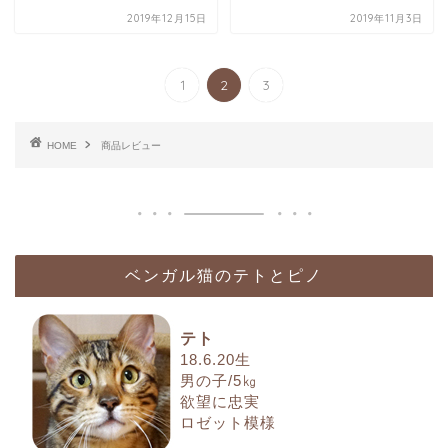
2019年12月15日
2019年11月3日
1
2
3
HOME
商品レビュー
ベンガル猫のテトとピノ
テト
18.6.20生
男の子/5㎏
欲望に忠実
ロゼット模様