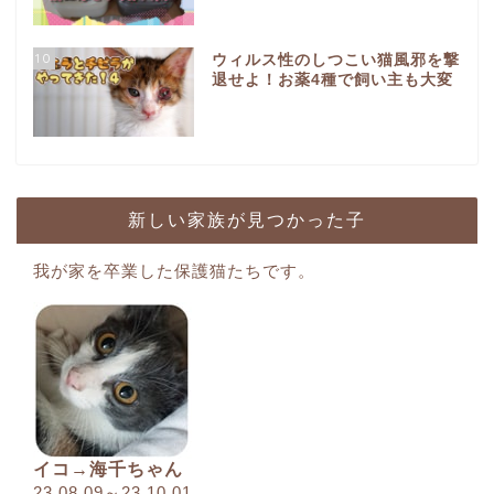
10
ウィルス性のしつこい猫風邪を撃
退せよ！お薬4種で飼い主も大変
新しい家族が見つかった子
我が家を卒業した保護猫たちです。
イコ→海千ちゃん
23.08.09～23.10.01