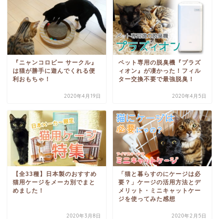
『ニャンコロビー サークル』
ペット専用の脱臭機『プラズ
は猫が勝手に遊んでくれる便
ィオン』が凄かった！フィル
利おもちゃ！
ター交換不要で最強脱臭！
2020年4月19日
2020年4月5日
【全33種】日本製のおすすめ
「猫と暮らすのにケージは必
猫用ケージをメーカ別でまと
要？」ケージの活用方法とデ
めました！
メリット・ミニキャットケー
ジを使ってみた感想
2020年3月8日
2020年2月5日