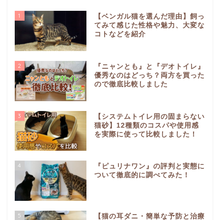
1
【ベンガル猫を選んだ理由】飼っ
てみて感じた性格や魅力、大変な
コトなどを紹介
2
『ニャンとも』と『デオトイレ』
優秀なのはどっち？両方を買った
ので徹底比較しました
3
【システムトイレ用の固まらない
猫砂】12種類のコスパや使用感
を実際に使って比較しました！
4
『ピュリナワン』の評判と実態に
ついて徹底的に調べてみた！
5
【猫の耳ダニ・簡単な予防と治療