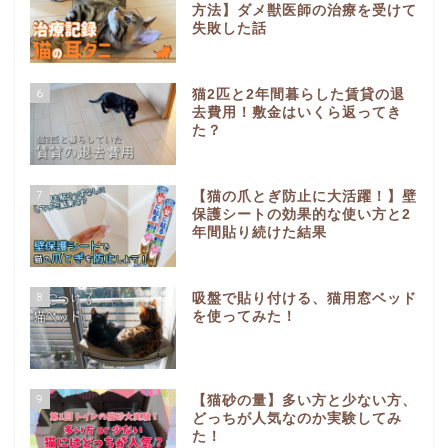
方法】ダメ獣医師の治療を受けて
失敗した話
6
猫2匹と2年間暮らした賃貸の退
去費用！敷金はいくら返ってき
た？
7
【猫の爪とぎ防止に大活躍！】壁
保護シートの効果的な使い方と2
年間貼り続けた結果
8
吸盤で貼り付ける、猫用窓ベッド
を使ってみた！
9
【猫砂の量】多い方と少ない方、
どっちが人気なのか実験してみ
た！