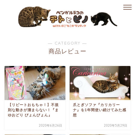
― CATEGORY ―
商品レビュー
【リピートおもちゃ！】不規
爪とぎソファ『カリカリー
則な動きが溜まらない！『ま
ナ』を1年間使い続けてみた感
ゆおどり びょんびょん』
想
2020年6月26日
2020年5月29日