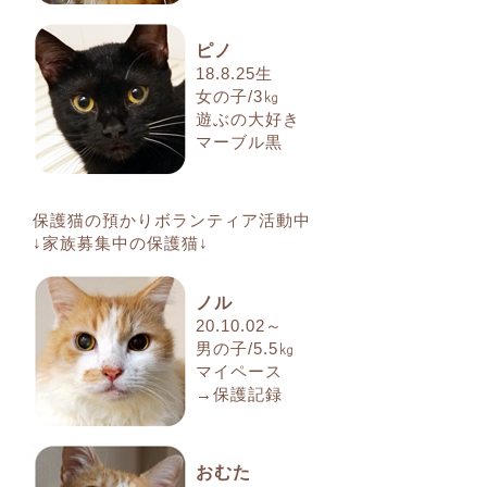
ピノ
18.8.25生
女の子/3㎏
遊ぶの大好き
マーブル黒
保護猫の預かりボランティア活動中
↓家族募集中の保護猫↓
ノル
20.10.02～
男の子/5.5㎏
マイペース
→保護記録
おむた