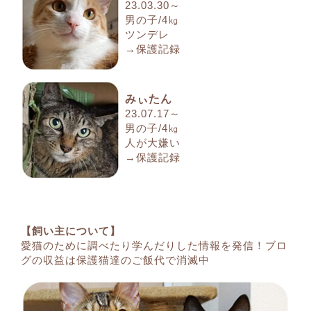
23.03.30～
男の子/4㎏
ツンデレ
→保護記録
みぃたん
23.07.17～
男の子/4㎏
人が大嫌い
→保護記録
【飼い主について】
愛猫のために調べたり学んだりした情報を発信！ブロ
グの収益は保護猫達のご飯代で消滅中