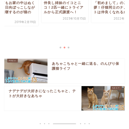
良し姉妹のイコとニ
「初めまして」のご挨
！2匹一緒にトライア
拶！仔猫同士のナノとア
から正式譲渡へ！
トは仲良くなれるかな？
2023年10月15日
2022年7月16日
寒くてもお家の中は
ぬく。日向ぼっこし
らお昼寝するのが猫
お...
2019年2
あちゃこちゃと一緒に送る、のんびり保
護猫ライフ
ナデナデが大好きになったこちゃと、テ
トが大好きなあちゃ